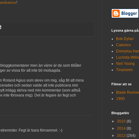
nikation
!
Lyssna gärna på
Bob Dylan
Calexico
Emmylou Har
Lucinda Will
Neil Young
låta bloggkomentarer men än värre är de som tillåter
Tinariwen
 av vissa för att inte bli motsagda.
en Roland Agius som skrev om mig, såg till att mina
Filmer att se
cerades och sedan valde att inte publicera min
 nytt inlägg skriva ned min kommentar (som alltså
Blade Runne
 inte försvara mig). Det är fegare än fegt och
1900
Bloggarkiv
►
2015
(6)
►
2014
(8)
extremister. Fegt är bara förnamnet. :-)
►
2013
(264)