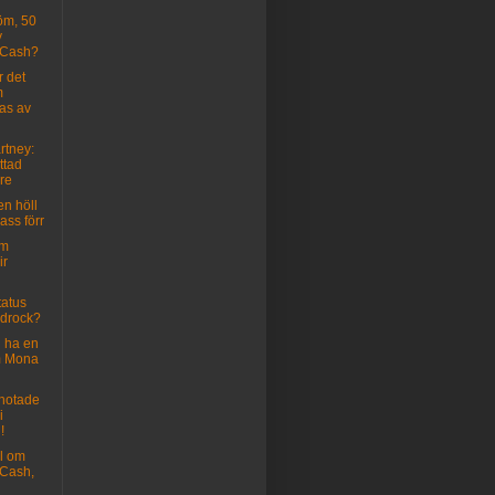
röm, 50
y
 Cash?
r det
m
ras av
rtney:
ttad
re
n höll
ass förr
om
ir
tatus
drock?
 ha en
m Mona
hotade
i
!
al om
Cash,