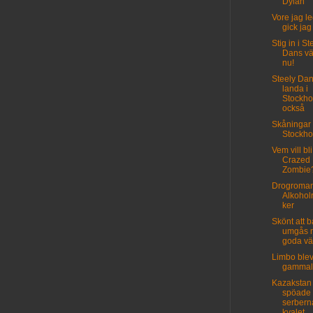
Dylan
Vore jag le
gick jag 
Stig in i St
Dans vär
nu!
Steely Dan
landa i
Stockh
också
Skåningar
Stockho
Vem vill bl
Crazed
Zombie
Drogromant
Alkohol
ker
Skönt att b
umgås 
goda vä
Limbo blev
gammal
Kazakstan
spöade
serbern
kvalet