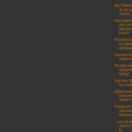
Blir Thåst
år, en n
Johnny
Vad hjälpe
den so
attacke
hund?
Paul McCa
en utblo
uteligga
Dekadense
högre kl
Ett jobb s
aldrig bl
färdigt
När blev S
Quo hår
Måste man
åsikt o
Sahlin?
Rädda de 
sälarna 
Etiopien
...och på t
Johnny 
ja...