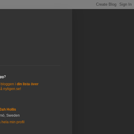
ogg?
r bloggen i
din lista över
å nyligen.se!
Jah Hollis
mö, Sweden
 hela min profil