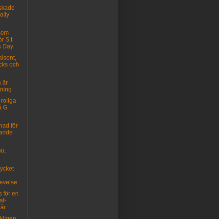
lskade
olly
 som
ör S:t
s Day
alsont,
icks och
 är
ning
 roliga -
å G
nad för
lande
r
nu,
ycket
levelse
s för en
af-
 år
kligen