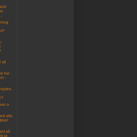
land
ga
..
avning
nt?
n
 i
i
!
a
r att
in har
ch -
ingstrix,
n?
been a
med alla
tjejer
ant på
nt.se