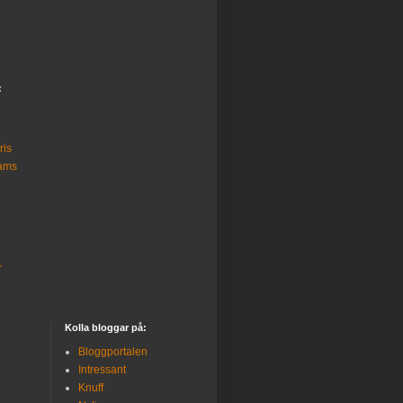
:
ris
iams
r
Kolla bloggar på:
Bloggportalen
Intressant
Knuff