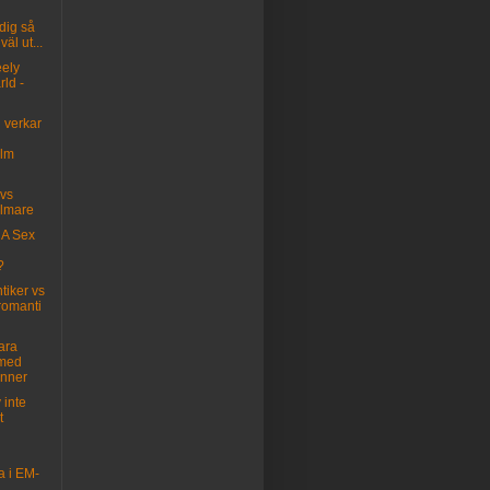
dig så
väl ut...
eely
ld -
 verkar
olm
 vs
lmare
i A Sex
?
iker vs
romanti
ara
med
nner
 inte
t
a i EM-