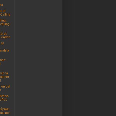
na
s of
Calling
ling,
calling!
t
at ett
 London
t se
a
landsla
nart
i
 vinna
iljoner
!
 en del
n
tch vs
k Pub
kåpmat
les och