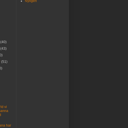
Nyligen
r
(40)
r
(43)
0)
r
(51)
0)
ld vi
 sanna
d
ana har