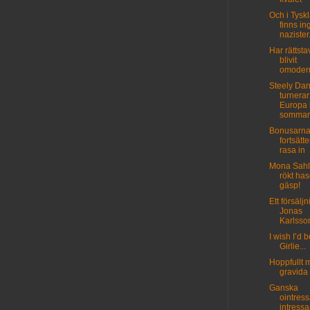
Och i Tysk
finns in
nazister.
Har rättst
blivit
omoder
Steely Da
turnerar
Europa 
sommar
Bonusarn
fortsätte
rasa in
Mona Sahl
rökt has
gäsp!
Ett försäljn
Jonas
Karlsso
I wish I’d 
Girlie...
Hoppfullt 
gravida 
Ganska
ointress
intressa