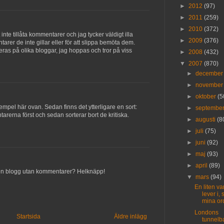
►
2012
(97)
►
2011
(259)
►
2010
(372)
 inte tillåta kommentarer och jag tycker väldigt illa
►
2009
(376)
rer de inte gillar eller för att slippa bemöta dem.
teras på olika bloggar, jag hoppas och tror på viss
►
2008
(432)
▼
2007
(870)
►
decembe
►
novembe
►
oktober
(5
empel här ovan. Sedan finns det ytterligare en sort:
►
septembe
erna först och sedan sorterar bort de kritiska.
►
augusti
(8
►
juli
(75)
►
juni
(92)
►
maj
(93)
►
april
(89)
en blogg utan kommentarer? Helknäpp!
▼
mars
(94)
En liten var
lever i,
mina or
Londons
Startsida
Äldre inlägg
tunnelb