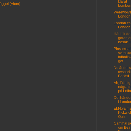
klarat
lägget (Atom)
bomber
Werewolve
London 
London cal
London 
Här blir de
garanter
besök i
Pinsamt at
svensk
fotbolls
get
Nu är det s
avspark 
Belfast
Åh, låt mig
några m
på Lotto
Det händer
i Londo
EM-kvalma
Pickwic
Quiz
Gammal s
om Beat