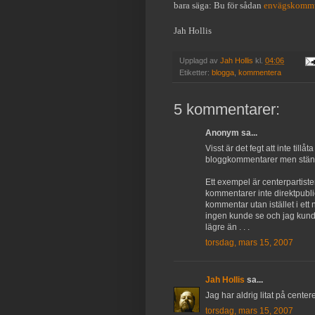
bara säga: Bu för sådan
envägskommu
Jah Hollis
Upplagd av
Jah Hollis
kl.
04:06
Etiketter:
blogga
,
kommentera
5 kommentarer:
Anonym sa...
Visst är det fegt att inte til
bloggkommentarer men stänger
Ett exempel är centerpartist
kommentarer inte direktpubli
kommentar utan istället i ett
ingen kunde se och jag kunde
lägre än . . .
torsdag, mars 15, 2007
Jah Hollis
sa...
Jag har aldrig litat på center
torsdag, mars 15, 2007