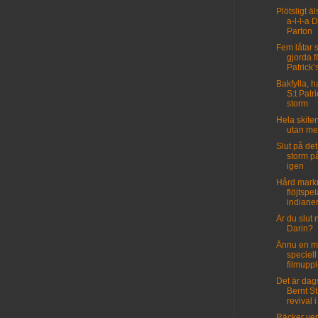
Plötsligt ä
a-l-l-a D
Parton
Fem låtar
gjorda f
Patrick’
Bakfylla, h
S:t Patr
storm
Hela skiten
utan me
Slut på det
storm p
igen
Hård mark
flöjtspe
indiane
Är du slut 
Darin?
Ännu en m
speciell
filmupp
Det är dag
Bernt St
revival i
Räcker ver