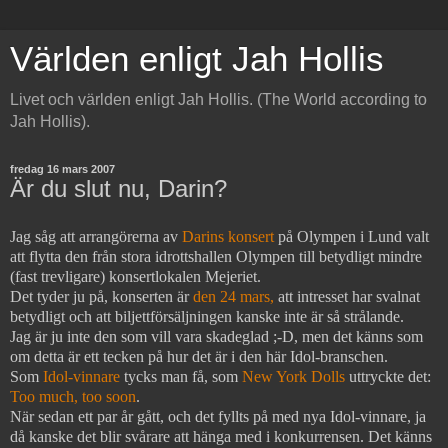
Världen enligt Jah Hollis
Livet och världen enligt Jah Hollis. (The World according to
Jah Hollis).
fredag 16 mars 2007
Är du slut nu, Darin?
Jag såg att arrangörerna av
Darins konsert
på Olympen i Lund valt
att flytta den från stora idrottshallen Olympen till betydligt mindre
(fast trevligare) konsertlokalen Mejeriet.
Det tyder ju på, konserten är
den 24 mars,
att intresset har svalnat
betydligt och att biljettförsäljningen kanske inte är så strålande.
Jag är ju inte den som vill vara skadeglad ;-D, men det känns som
om detta är ett tecken på hur det är i den här Idol-branschen.
Som
Idol-vinnare
tycks man få, som
New York Dolls
uttryckte det:
Too much, too soon
.
När sedan ett par år gått, och det fyllts på med nya Idol-vinnare, ja
då kanske det blir svårare att hänga med i konkurrensen. Det känns