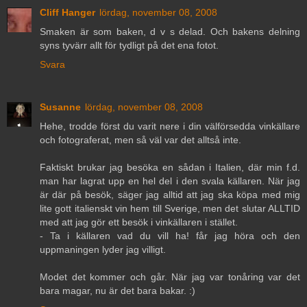
Cliff Hanger
lördag, november 08, 2008
Smaken är som baken, d v s delad. Och bakens delning
syns tyvärr allt för tydligt på det ena fotot.
Svara
Susanne
lördag, november 08, 2008
Hehe, trodde först du varit nere i din välförsedda vinkällare
och fotograferat, men så väl var det alltså inte.
Faktiskt brukar jag besöka en sådan i Italien, där min f.d.
man har lagrat upp en hel del i den svala källaren. När jag
är där på besök, säger jag alltid att jag ska köpa med mig
lite gott italienskt vin hem till Sverige, men det slutar ALLTID
med att jag gör ett besök i vinkällaren i stället.
- Ta i källaren vad du vill ha! får jag höra och den
uppmaningen lyder jag villigt.
Modet det kommer och går. När jag var tonåring var det
bara magar, nu är det bara bakar. :)