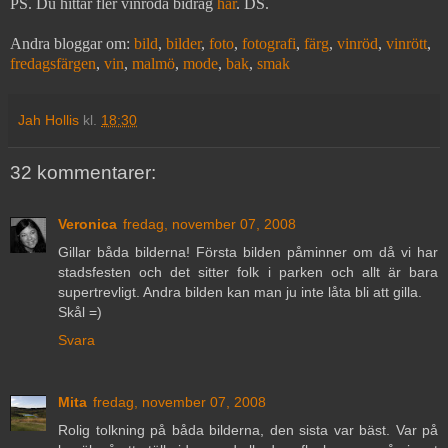
PS. Du hittar fler vinröda bidrag
här
. DS.
Andra bloggar om:
bild
,
bilder
,
foto
,
fotografi
,
färg
,
vinröd
,
vinrött
,
fredagsfärgen
,
vin
,
malmö
,
mode
,
bak
,
smak
Jah Hollis
kl.
18:30
32 kommentarer:
Veronica
fredag, november 07, 2008
Gillar båda bilderna! Första bilden påminner om då vi har
stadsfesten och det sitter folk i parken och allt är bara
supertrevligt. Andra bilden kan man ju inte låta bli att gilla.
Skål =)
Svara
Mita
fredag, november 07, 2008
Rolig tolkning på båda bilderna, den sista var bäst. Var på