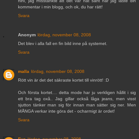
hihi, jag misstänkte att det var nåt sånt när jag läste din
kommentar i min blogg, och ok, du har rätt!
Svara
Anonym
lördag, november 08, 2008
Det blev i alla fall en fin bild inne på systemet.
Svara
malla
lördag, november 08, 2008
Rött vin är det det säkraste kortet till vinrött! :D
Och första kortet.... detta mode har ju verkligen hållit i sig
ett bra tag oxå.. Jag gillar också låga jeans, men visst
sjutton tänker man sig för innan man sätter sig ner. Men
MÅNGA verkar inte göra det - ocharmigt är ordet!
Svara
Eva
lördag, november 08, 2008