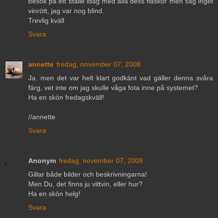
besök på ett ställe idag med alla dess flaskor men såg inget
vinrött, jag var nog blind.
Trevlig kväll
Svara
annette
fredag, november 07, 2008
Ja. men det var helt klart godkänt vad gäller denna svåra
färg, vet inte om jag skulle våga fota inne på systemet?
Ha en skön fredagskväll!
//annette
Svara
Anonym
fredag, november 07, 2008
Gillar både bilder och beskrivningarna!
Men Du, det finns ju vittvin, eller hur?
Ha en skön helg!
Svara