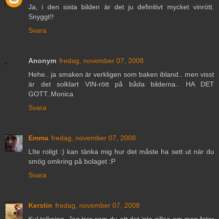
Ja, i den sista bilden är det ju definitivt mycket vinrött.
Snyggt!!
Svara
Anonym
fredag, november 07, 2008
Hehe.. ja smaken är verkligen som baken ibland.. men visst
är det solklart VIN-rött på båda bilderna.. HA DET
GOTT..Monica
Svara
Emma
fredag, november 07, 2008
LIte roligt :) kan tänka mig hur det måste ha sett ut när du
smög omkring på bolaget :P
Svara
Kerstin
fredag, november 07, 2008
Kul tolkning. Jag tror som du att det inte gillas om man fotar