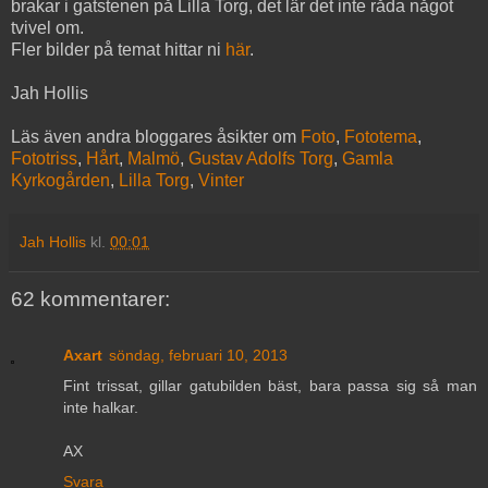
brakar i gatstenen på Lilla Torg, det lär det inte råda något
tvivel om.
Fler bilder på temat hittar ni
här
.
Jah Hollis
Läs även andra bloggares åsikter om
Foto
,
Fototema
,
Fototriss
,
Hårt
,
Malmö
,
Gustav Adolfs Torg
,
Gamla
Kyrkogården
,
Lilla Torg
,
Vinter
Jah Hollis
kl.
00:01
62 kommentarer:
Axart
söndag, februari 10, 2013
Fint trissat, gillar gatubilden bäst, bara passa sig så man
inte halkar.
AX
Svara