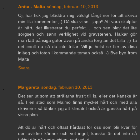
Anita - Malta
söndag, februari 10, 2013
Oj, här fick jag bläddra mig väldigt långt ner för att skriva
min lilla kommentar ;-) Då ska vi se.. japp!! Att vara skulptur
är hårt, det illustrerar du perfekt. .. och sen blev det lite
sorgsen och sann verklighet vid gravstenen. Halkar gör
man lätt på isiga gator även på andra torg än det Lilla ;-) Ta
det coolt nu så du inte trillar. Vill ju helst se fler av dina
inlägg och foton i kommande teman också :-) Bye bye from
Malta
Svara
Margareta
söndag, februari 10, 2013
Det ser ut som att strålarna frusit till is, eller det kanske är
så. I en stad som Malmö finns mycket hårt och med alla
skriverier så tänker jag att klimatet också är ganska hårt på
vissa plan.
Att dö är hårt och oftast hårdast för oss som blir kvar för
den avlidne känner och vet inget, kanske är det inte så
tokigt där på andra sidan, vad vet vi.