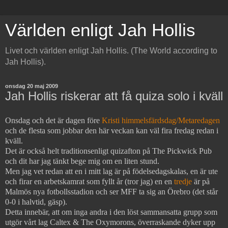
Världen enligt Jah Hollis
Livet och världen enligt Jah Hollis. (The World according to
Jah Hollis).
onsdag 20 maj 2009
Jah Hollis riskerar att få quiza solo i kväll
Onsdag och det är dagen före
Kristi himmelsfärdsdag/Metaredagen
och de flesta som jobbar den här veckan kan väl fira fredag redan i
kväll.
Det är också helt traditionsenligt quizafton på The Pickwick Pub
och dit har jag tänkt bege mig om en liten stund.
Men jag vet redan att en i mitt lag är på födelsedagskalas, en är ute
och firar en arbetskamrat som fyllt år (tror jag) en en
tredje
är på
Malmös nya fotbollsstadion och ser MFF ta sig an Örebro (det står
0-0 i halvtid, gäsp).
Detta innebär, att om inga andra i den löst sammansatta grupp som
utgör vårt lag Caltex & The Oxymorons, överraskande dyker upp