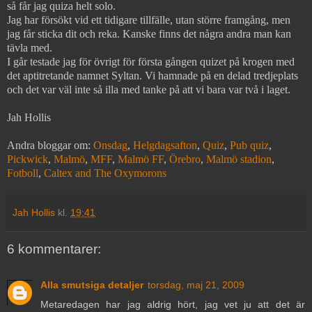
så får jag quiza helt solo.
Jag har försökt vid ett tidigare tillfälle, utan större framgång, men
jag får sticka dit och reka. Kanske finns det några andra man kan
tävla med.
I går testade jag för övrigt för första gången quizet på krogen med
det aptitretande namnet Syltan. Vi hamnade på en delad tredjeplats
och det var väl inte så illa med tanke på att vi bara var två i laget.
Jah Hollis
Andra bloggar om:
Onsdag
,
Helgdagsafton
,
Quiz
,
Pub quiz
,
Pickwick
,
Malmö
,
MFF
,
Malmö FF
,
Örebro
,
Malmö stadion
,
Fotboll
,
Caltex and The Oxymorons
Jah Hollis
kl.
19:41
6 kommentarer:
Alla smutsiga detaljer
torsdag, maj 21, 2009
Metaredagen har jag aldrig hört, jag vet ju att det är